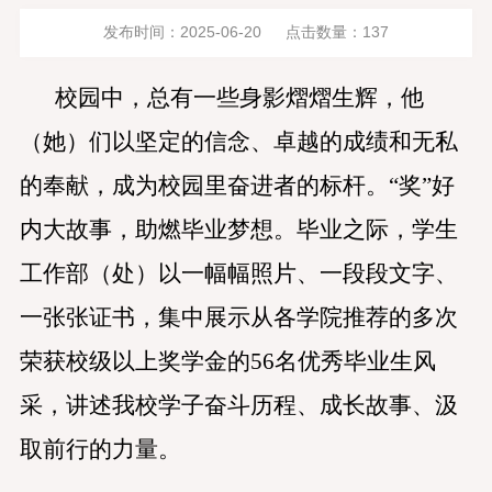
发布时间：2025-06-20
点击数量：
137
校园中，总有一些身影熠熠生辉，他
（她）们以坚定的信念、卓越的成绩和无私
的奉献，成为校园里奋进者的标杆。
“奖”好
内大故事，助燃毕业梦想。毕业之际，学生
工作部（处）
以
一幅幅照片、一段段文字、
一张张证书，集中展示从各学院推荐的多次
荣获校级以上奖学金的
56名优秀毕业生风
采
，
讲述
我校
学子奋斗历程
、
成长故事、
汲
取前行的力量
。